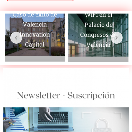
Innovación
Caso de éxito de
WiFi en el
Valencia
Palacio de
Innovation
Congresos de
Capital
València