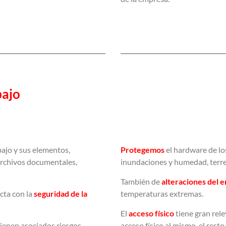
bajo
bajo y sus elementos,
Protegemo
s
el hardware de l
archivos documentales,
inundaciones y humedad, terrem
También de
alteraciones del 
cta con la
seguridad de la
temperaturas extremas.
El
acceso físico
tiene gran rele
ienen asociados riesgos.
acceso físico al mismo el rest