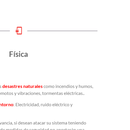
Física
os
desastres naturales
como incendios y humos,
otos y vibraciones, tormentas eléctricas..
entorno
: Electricidad, ruido eléctrico y
vancia, si desean atacar su sistema teniendo
o de medidas de seguridad no aportarán una