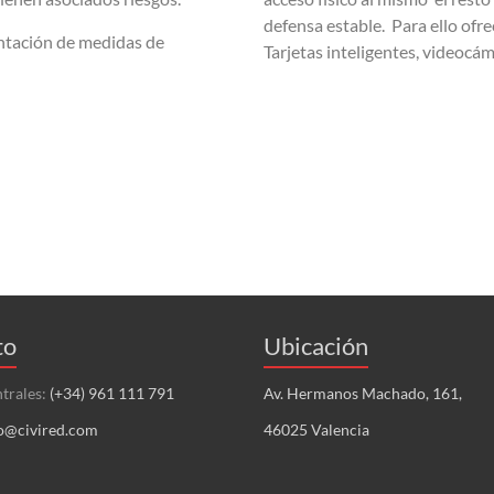
defensa estable. Para ello of
ntación de medidas de
Tarjetas inteligentes, videocám
to
Ubicación
ntrales:
(+34) 961 111 791
Av. Hermanos Machado, 161,
o@civired.com
46025 Valencia