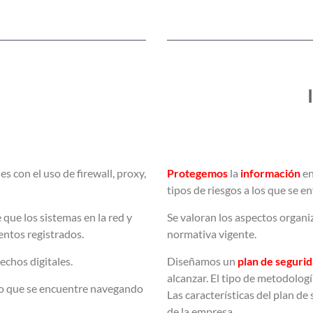
s con el uso de firewall, proxy,
Protegemos
la
información
en
tipos de riesgos a los que se e
que los sistemas en la red y
Se valoran los aspectos organi
entos registrados.
normativa vigente.
echos digitales.
Diseñamos un
plan de seguri
alcanzar. El tipo de metodologí
rio que se encuentre navegando
Las características del plan de 
de la empresa.