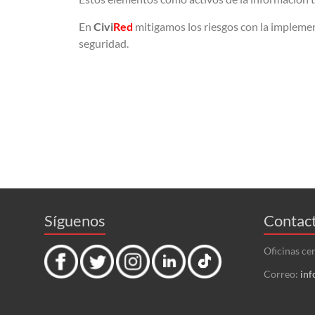
En
Civi
Red
mitigamos los riesgos con la impleme
seguridad.
Síguenos
Contac
Oficinas ce
Correo:
inf